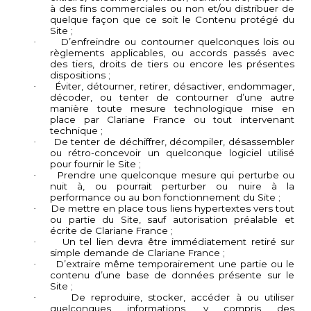
à des fins commerciales ou non et/ou distribuer de
quelque façon que ce soit le Contenu protégé du
Site ;
D’enfreindre ou contourner quelconques lois ou
·
règlements applicables, ou accords passés avec
des tiers, droits de tiers ou encore les présentes
dispositions ;
Éviter, détourner, retirer, désactiver, endommager,
·
décoder, ou tenter de contourner d’une autre
manière toute mesure technologique mise en
place par Clariane France ou tout intervenant
technique ;
De tenter de déchiffrer, décompiler, désassembler
·
ou rétro-concevoir un quelconque logiciel utilisé
pour fournir le Site ;
Prendre une quelconque mesure qui perturbe ou
·
nuit à, ou pourrait perturber ou nuire à la
performance ou au bon fonctionnement du Site ;
De mettre en place tous liens hypertextes vers tout
·
ou partie du Site, sauf autorisation préalable et
écrite de Clariane France ;
Un tel lien devra être immédiatement retiré sur
·
simple demande de Clariane France ;
D’extraire même temporairement une partie ou le
·
contenu d’une base de données présente sur le
Site ;
De reproduire, stocker, accéder à ou utiliser
·
quelconques informations, y compris des