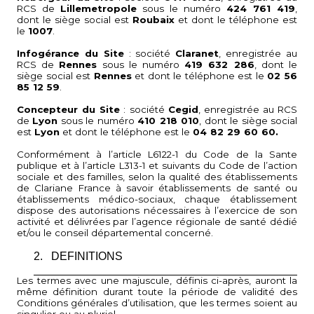
RCS de
Lillemetropole
sous le numéro
424 761 419
,
dont le siège social est
Roubaix
et dont le téléphone est
le
1007
.
Infogérance du Site
: société
Claranet
, enregistrée au
RCS de
Rennes
sous le numéro
419 632 286
, dont le
siège social est
Rennes
et dont le téléphone est le
02 56
85 12 59
.
Concepteur du Site
: société
Cegid
, enregistrée au RCS
de
Lyon
sous le numéro
410 218 010
, dont le siège social
est
Lyon
et dont le téléphone est le
04 82 29 60 60.
Conformément à l’article L6122-1 du Code de la Sante
publique et à l’article L313-1 et suivants du Code de l’action
sociale et des familles, selon la qualité des établissements
de Clariane France à savoir établissements de santé ou
établissements médico-sociaux, chaque établissement
dispose des autorisations nécessaires à l’exercice de son
activité et délivrées par l’agence régionale de santé dédié
et/ou le conseil départemental concerné.
2.
DEFINITIONS
Les termes avec une majuscule, définis ci-après, auront la
même définition durant toute la période de validité des
Conditions générales d’utilisation, que les termes soient au
singulier ou au pluriel.