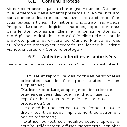
6.1.
Contenu protégé
Vous reconnaissez que la charte graphique du Site ainsi
que l’ensemble des éléments présents sur le Site, incluant,
sans que cette liste ne soit limitative, l’architecture du Site,
tous textes, articles, informations, photographies, vidéos,
images, illustrations, logiciels, marques, logos contenus
dans le Site, publiés par Clariane France sur le Site sont
protégés par le droit de la propriété intellectuelle et sont la
propriété pleine et entière de Clariane France ou des
titulaires des droits ayant accordés une licence à Clariane
France, ci-après le « Contenu protégé ».
6.2.
Activités interdites et autorisées
Dans le cadre de votre utilisation du Site, il vous est interdit
:
D'utiliser et reproduire des données personnelles
·
présentes sur le Site pour toutes finalités
supplétives ;
D’utiliser, reproduire, adapter, modifier, créer des
·
œuvres dérivées, distribuer, vendre, diffuser ou
exploiter de toute autre manière le Contenu
protégé du Site ;
De concéder une licence, aucune licence, ni aucun
·
droit n’étant concédé implicitement ou autrement
par les présentes ;
D’utiliser ou réutiliser, modifier, copier, reproduire,
·
extraire, télécharger, diffuser, transmettre, exploiter