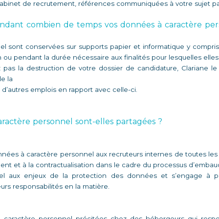
cabinet de recrutement, références communiquées à votre sujet par 
ndant combien de temps vos données à caractère perso
 sont conservées sur supports papier et informatique y compris 
 ou pendant la durée nécessaire aux finalités pour lesquelles elles
 pas la destruction de votre dossier de candidature, Clariane le
e la 
d’autres emplois en rapport avec celle-ci. 
ractère personnel sont-elles partagées ? 
onnées à caractère personnel aux recruteurs internes de toutes le
ent et à la contractualisation dans le cadre du processus d’embauc
nel aux enjeux de la protection des données et s’engage à pre
urs responsabilités en la matière.  
caractère personnel précitées chez des hébergeurs qui respecte