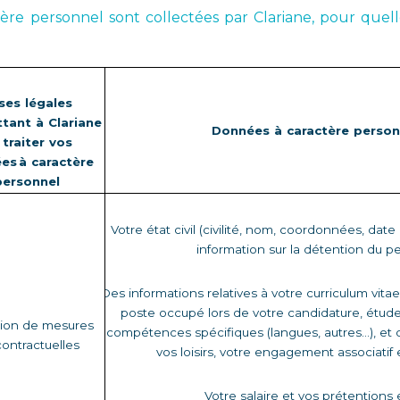
re personnel sont collectées par Clariane, pour quelle
ses légales 
tant à Clariane 
Données à caractère person
traiter vos 
s à caractère 
personnel
Votre état civil (civilité, nom, coordonnées, date 
information sur la détention du p
Des informations relatives à votre curriculum vita
poste occupé lors de votre candidature, étude
ion de mesures 
compétences spécifiques (langues, autres…), et de
ontractuelles 
vos loisirs, votre engagement associatif e
Votre salaire et vos prétentions e