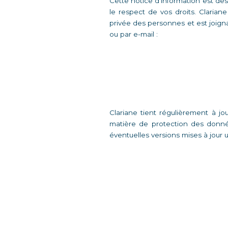
Cette notice d’information est des
le respect de vos droits. Clarian
privée des personnes et est joignab
ou par e-mail : 
Clariane tient régulièrement à jo
matière de protection des donnée
éventuelles versions mises à jour 