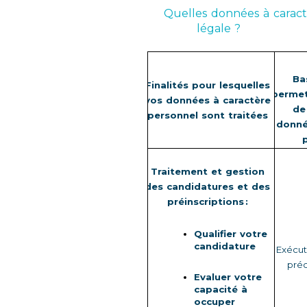
Quelles données à caractè
légale ? 
Ba
Finalités pour lesquelles 
permet
vos données à caractère 
de 
personnel sont traitées
donnée
Traitement et gestion 
des candidatures et des 
préinscriptions :
Qualifier votre 
candidature
Exécut
préc
Evaluer votre 
capacité à 
occuper 