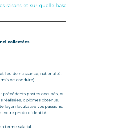
s raisons et sur quelle base 
nel collectées
et lieu de naissance, nationalité, 
ermis de conduire) 
e : précédents postes occupés, ou 
s réalisées, diplômes obtenus, 
 façon facultative vos passions, 
t votre photo d’identité. 
n terme salarial. 