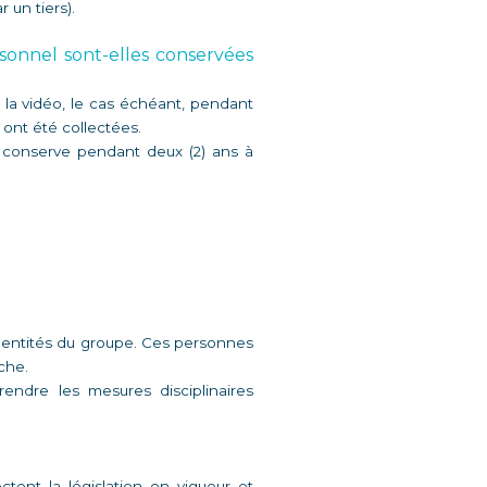
un tiers). 
nnel sont-elles conservées 
la vidéo, le cas échéant, pendant 
 ont été collectées. 
 conserve pendant deux (2) ans à 
s entités du groupe. Ces personnes 
he.  
ndre les mesures disciplinaires 
nt la législation en vigueur et 