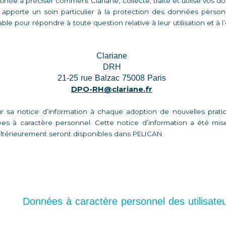
tinée à préciser comment Clariane, collecte, traite et utilise vos 
e apporte un soin particulier à la protection des données personn
le pour répondre à toute question relative à leur utilisation et à l’e
Clariane 
DRH 
21-25 rue Balzac 75008 Paris 
DPO-RH@clariane.fr
ur sa notice d’information à chaque adoption de nouvelles prati
s à caractère personnel. Cette notice d’information a été mise
ultérieurement seront disponibles dans PELICAN. 
Données à caractère personnel des utilisateu