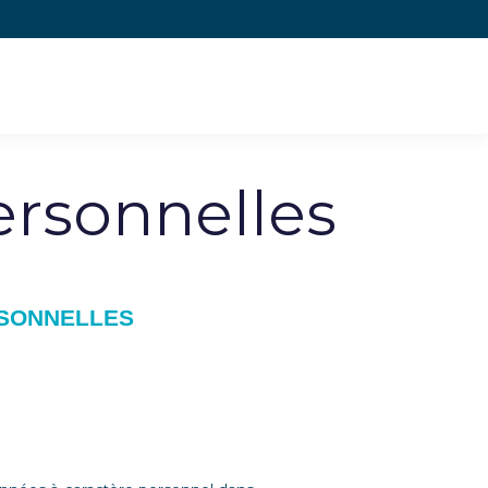
X
LinkedIn
Youtube
Instagr
ersonnelles
RSONNELLES